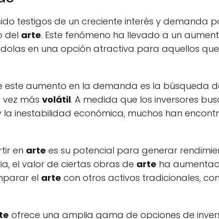
sido testigos de un creciente interés y demanda p
o del
arte
. Este fenómeno ha llevado a un aumento 
éndolas en una opción atractiva para aquellos que
de este aumento en la demanda es la búsqueda de 
a vez más
volátil
. A medida que los inversores bu
 y la inestabilidad económica, muchos han encont
tir en
arte
es su potencial para generar rendimi
ria, el valor de ciertas obras de
arte
ha aumentado
mparar el
arte
con otros activos tradicionales, c
te
ofrece una amplia gama de opciones de inver