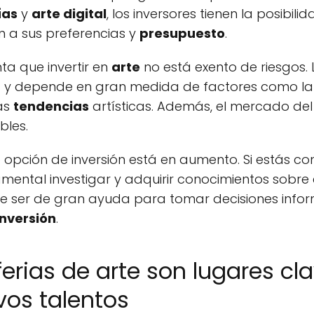
ías
y
arte digital
, los inversores tienen la posibili
en a sus preferencias y
presupuesto
.
ta que invertir en
arte
no está exento de riesgos.
a y depende en gran medida de factores como l
as
tendencias
artísticas. Además, el mercado de
bles.
pción de inversión está en aumento. Si estás cons
amental investigar y adquirir conocimientos sobre
e ser de gran ayuda para tomar decisiones infor
inversión
.
erias de arte son lugares cla
vos talentos