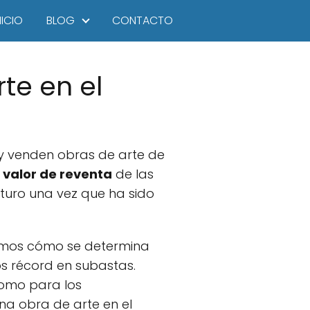
NICIO
BLOG
CONTACTO
rte en el
y venden obras de arte de
l
valor de reventa
de las
uturo una vez que ha sido
remos cómo se determina
os récord en subastas.
como para los
na obra de arte en el