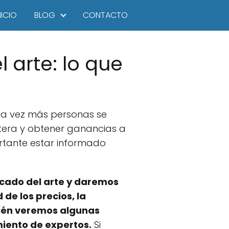
NICIO
BLOG
CONTACTO
l arte: lo que
da vez más personas se
rtera y obtener ganancias a
portante estar informado
rcado del arte y daremos
de los precios, la
mbién veremos algunas
miento de expertos.
Si