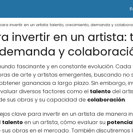
I
ara invertir en un artista: talento, crecimiento, demanda y colabor
 invertir en un artista: 
, demanda y colaboraci
n mundo fascinante y en constante evolución. Cad
obras de arte y artistas emergentes, buscando no s
 obtener ganancias a largo plazo. Sin embargo, inve
 evaluar diversos factores como el
talento
del arti
de sus obras y su capacidad de
colaboración
.
os clave para invertir en un artista de manera int
l
talento
en un artista, cómo evaluar su
potencia
 sus obras en el mercado. También discutiremos l