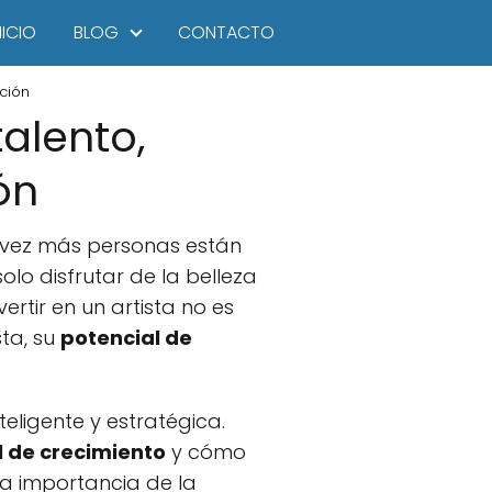
NICIO
BLOG
CONTACTO
ación
talento,
ón
a vez más personas están
olo disfrutar de la belleza
rtir en un artista no es
sta, su
potencial de
eligente y estratégica.
l de crecimiento
y cómo
a importancia de la