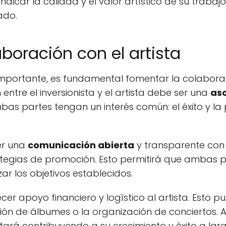
ndicar la calidad y el valor artístico de su trabaj
ado.
boración con el artista
mportante, es fundamental fomentar la colaboraci
n entre el inversionista y el artista debe ser una
as
bas partes tengan un interés común: el éxito y la
er una
comunicación abierta
y transparente con e
ategias de promoción. Esto permitirá que ambas p
ar los objetivos establecidos.
r apoyo financiero y logístico al artista. Esto pue
ón de álbumes o la organización de conciertos. Al i
stará contribuyendo a su crecimiento y éxito a lar