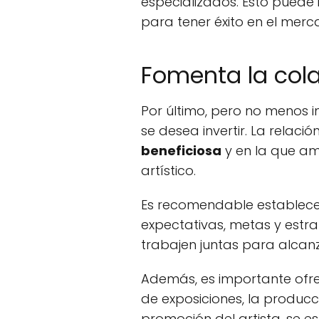
especializados. Esto puede i
para tener éxito en el merc
Fomenta la cola
Por último, pero no menos i
se desea invertir. La relació
beneficiosa
y en la que am
artístico.
Es recomendable establec
expectativas, metas y estr
trabajen juntas para alcanz
Además, es importante ofrece
de exposiciones, la producci
promoción del artista, se e