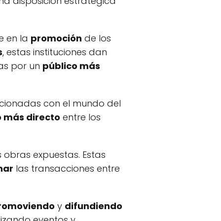
na disposición estratégica
e en la
promoción
de los
s
, estas instituciones dan
tas por un
público más
cionadas con el mundo del
 más directo
entre los
 obras expuestas. Estas
nar
las transacciones entre
romoviendo
y
difundiendo
nizando eventos y