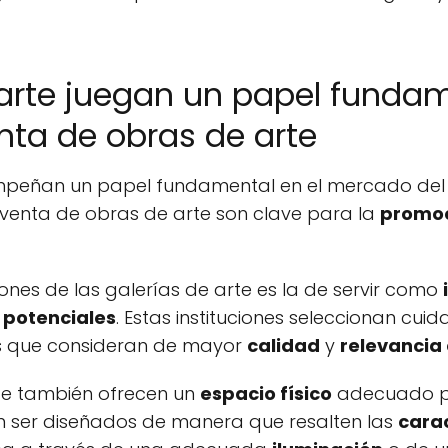
 arte juegan un papel fundam
nta de obras de arte
eñan un papel fundamental en el mercado del a
y venta de obras de arte son clave para la
promo
iones de las galerías de arte es la de servir como
potenciales
. Estas instituciones seleccionan cu
s que consideran de mayor
calidad
y
relevancia 
te también ofrecen un
espacio físico
adecuado par
en ser diseñados de manera que resalten las
carac