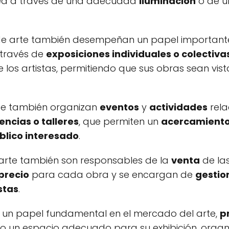
sea a través de una adecuada
iluminación
o de u
s de arte también desempeñan un papel important
 través de
exposiciones individuales o colectiva
e los artistas, permitiendo que sus obras sean vis
rte también organizan
eventos
y
actividades
rela
encias o talleres
, que permiten un
acercamiento
blico interesado
.
e arte también son responsables de la
venta
de las
precio
para cada obra y se encargan de
gestio
stas
.
n un papel fundamental en el mercado del arte,
p
ndo un espacio adecuado para su exhibición, orga