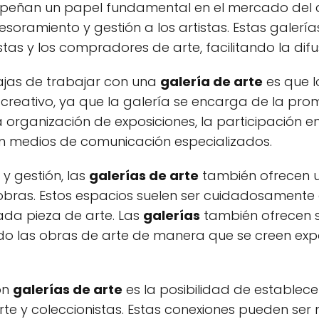
mpeñan un papel fundamental en el mercado del a
esoramiento y gestión a los artistas. Estas galer
istas y los compradores de arte, facilitando la dif
tajas de trabajar con una
galería de arte
es que l
creativo, ya que la galería se encarga de la pro
a organización de exposiciones, la participación en 
n medios de comunicación especializados.
 gestión, las
galerías de arte
también ofrecen un
 obras. Estos espacios suelen ser cuidadosamente
ada pieza de arte. Las
galerías
también ofrecen s
o las obras de arte de manera que se creen expo
on
galerías de arte
es la posibilidad de establec
 arte y coleccionistas. Estas conexiones pueden ser